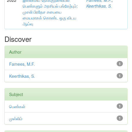
2022
இஸ்லாமிய நோக்குநிலையில்
Famees, M.F.
;
பெண்களும் அரசியல் பங்கேற்பும்:
Keerthikas, S.
முசலி பிரதேச சபையை
மையமாகக் கொண்ட ஒரு விடய
ஆய்வு
Discover
Author
Famees, M.F.
1
Keerthikas, S.
1
Subject
பெண்கள்
1
முஸ்லிம்
1