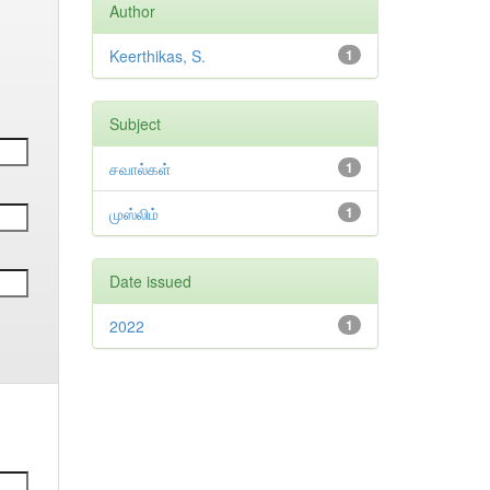
Author
Keerthikas, S.
1
Subject
சவால்கள்
1
முஸ்லிம்
1
Date issued
2022
1