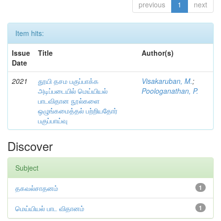
previous
1
next
Item hits:
Issue
Title
Author(s)
Date
2021
தூயி தசம பகுப்பாக்க
Visakaruban, M.
;
அடிப்படையில் மெய்யியல்
Poologanathan, P.
பாடவிதான நூல்களை
ஒழுங்கமைத்தல் பற்றியதோர்
பகுப்பாய்வு
Discover
Subject
தகவல்சாதனம்
1
மெய்யியல் பாட விதானம்
1