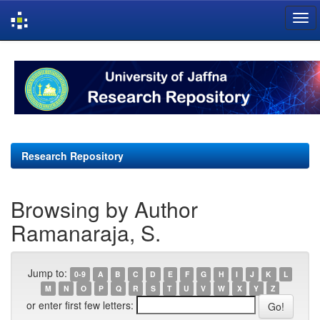
Skip
navigation
Research Repository
Browsing by Author
Ramanaraja, S.
Jump to:
0-9
A
B
C
D
E
F
G
H
I
J
K
L
M
N
O
P
Q
R
S
T
U
V
W
X
Y
Z
or enter first few letters: