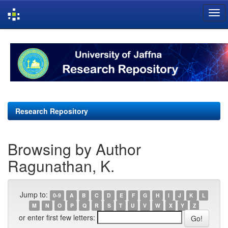
Skip
navigation
Research Repository
Browsing by Author
Ragunathan, K.
Jump to:
0-9
A
B
C
D
E
F
G
H
I
J
K
L
M
N
O
P
Q
R
S
T
U
V
W
X
Y
Z
or enter first few letters: