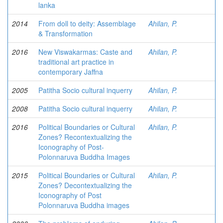
lanka
2014
From doll to deity: Assemblage
Ahilan, P.
& Transformation
2016
New Viswakarmas: Caste and
Ahilan, P.
traditional art practice in
contemporary Jaffna
2005
Patitha Socio cultural inquerry
Ahilan, P.
2008
Patitha Socio cultural inquerry
Ahilan, P.
2016
Political Boundaries or Cultural
Ahilan, P.
Zones? Recontextualizing the
Iconography of Post-
Polonnaruva Buddha Images
2015
Political Boundaries or Cultural
Ahilan, P.
Zones? Decontextualizing the
Iconography of Post
Polonnaruva Buddha images