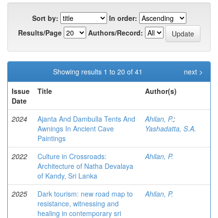
Sort by:
In order:
Results/Page
Authors/Record:
Showing results 1 to 20 of 41
next >
Issue
Title
Author(s)
Date
2024
Ajanta And Dambulla Tents And
Ahilan, P.
;
Awnings In Ancient Cave
Yashadatta, S.A.
Paintings
2022
Culture in Crossroads:
Ahilan, P.
Architecture of Natha Devalaya
of Kandy, Sri Lanka
2025
Dark tourism: new road map to
Ahilan, P.
resistance, witnessing and
healing in contemporary sri