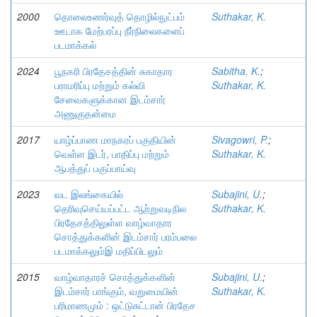
2000
தொலைஉணர்வுத் தொழில்நுட்பம்
Suthakar, K.
ஊடாக மேற்பரப்பு நீர்நிலைகளைப்
படமாக்கல்
2024
பூநகரி பிரதேசத்தின் சுகாதார
Sabitha, K.
;
பராமரிப்பு மற்றும் கல்வி
Suthakar, K.
சேவைகளுக்கான இடம்சார்
அணுகுதன்மை
2017
யாழ்ப்பாண மாநகரப் பகுதியின்
Sivagowri, P.
;
வெள்ள இடர், பாதிப்பு மற்றும்
Suthakar, K.
ஆபத்துப் பகுப்பாய்வு
2023
வட இலங்கையில்
Subajini, U.
;
தெரிவுசெய்யப்பட்ட ஆற்றுவடிநில
Suthakar, K.
பிரதேசத்திலுள்ள வாழ்வாதார
சொத்துக்களின் இடம்சார் பரம்பலை
படமாக்கலும்இ மதிப்பிடலும்
2015
வாழ்வாதாரச் சொத்துக்களின்
Subajini, U.
;
இடம்சார் பாங்கும், வறுமையின்
Suthakar, K.
பரிமாணமும் : ஒட்டுசுட்டான் பிரதேச