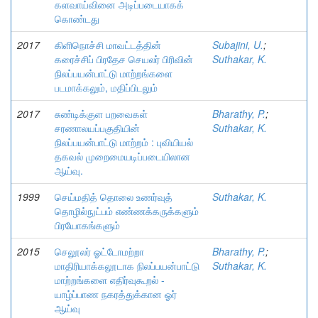
களவாய்வினை அடிப்படையாகக்
கொண்டது
2017
கிளிநொச்சி மாவட்டத்தின்
Subajini, U.
;
கரைச்சிப் பிரதேச செயலர் பிரிவின்
Suthakar, K.
நிலப்பயன்பாட்டு மாற்றங்களை
படமாக்கலும், மதிப்பிடலும்
2017
சுண்டிக்குள பறவைகள்
Bharathy, P.
;
சரணாலயப்பகுதியின்
Suthakar, K.
நிலப்பயன்பாட்டு மாற்றம் : புவியியல்
தகவல் முறைமையடிப்படையிலான
ஆய்வு.
1999
செய்மதித் தொலை உணர்வுத்
Suthakar, K.
தொழில்நுட்பம் எண்ணக்கருக்களும்
பிரயோகங்களும்
2015
செலூலர் ஓட்டோமற்றா
Bharathy, P.
;
மாதிரியாக்கலூடாக நிலப்பயன்பாட்டு
Suthakar, K.
மாற்றங்களை எதிர்வுகூறல் -
யாழ்ப்பாண நகரத்துக்கான ஓர்
ஆய்வு