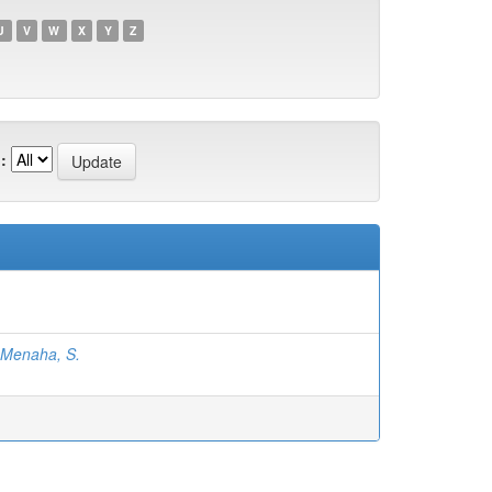
U
V
W
X
Y
Z
:
Menaha, S.