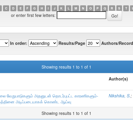
C
D
E
F
G
H
I
J
K
L
M
N
O
P
Q
R
S
T
or enter first few letters:
In order:
Results/Page
Authors/Record
Showing results 1 to 1 of 1
Author(s)
ால்நிலை வேறுபாடுகளும் அதனுடன் தொடர்புபட்ட காரணிகளும்-
Nikshika, S.
;
லகத்தினை அடிப்படையாகக் கொண்ட ஆய்வு
Showing results 1 to 1 of 1